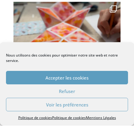
Nous utilisons des cookies pour optimiser notre site web et notre
service.
Accepter les cookies
Refuser
Voir les préférences
Politique de cookies
Politique de cookies
Mentions Légales
Charger plus…